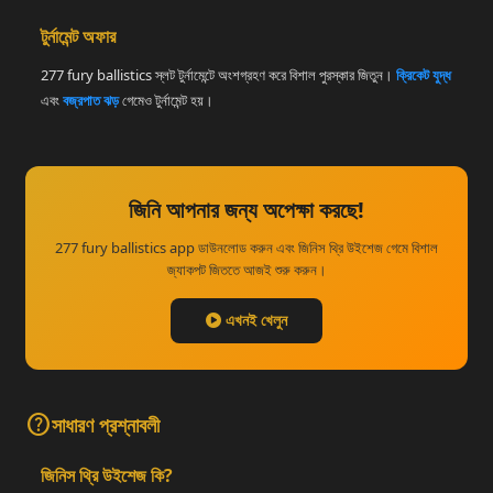
টুর্নামেন্ট অফার
277 fury ballistics স্লট টুর্নামেন্টে অংশগ্রহণ করে বিশাল পুরস্কার জিতুন।
ক্রিকেট যুদ্ধ
এবং
বজ্রপাত ঝড়
গেমেও টুর্নামেন্ট হয়।
জিনি আপনার জন্য অপেক্ষা করছে!
277 fury ballistics app ডাউনলোড করুন এবং জিনিস থ্রি উইশেজ গেমে বিশাল
জ্যাকপট জিততে আজই শুরু করুন।
এখনই খেলুন
help
সাধারণ প্রশ্নাবলী
জিনিস থ্রি উইশেজ কি?