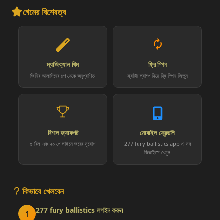
গেমের বিশেষত্ব
autorenew
ম্যাজিক্যাল থিম
ফ্রি স্পিন
জিনির আলাদিনের গল্প থেকে অনুপ্রাণিত
স্ক্যাটার ল্যাম্প দিয়ে ফ্রি স্পিন জিতুন
বিশাল জ্যাকপট
মোবাইল ফ্রেন্ডলি
৫ রিল এবং ২০ পে লাইনে জয়ের সুযোগ
277 fury ballistics app এ সব
ডিভাইসে খেলুন
কিভাবে খেলবেন
277 fury ballistics লগইন করুন
1