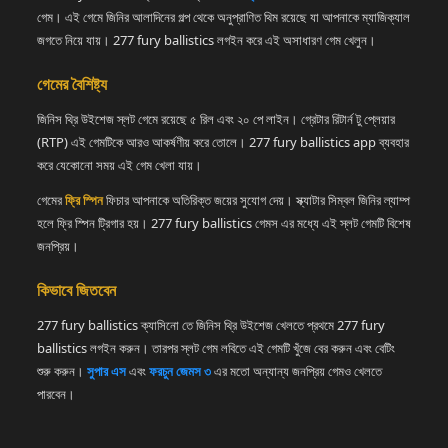
গেম। এই গেমে জিনির আলাদিনের গল্প থেকে অনুপ্রাণিত থিম রয়েছে যা আপনাকে ম্যাজিক্যাল
জগতে নিয়ে যায়। 277 fury ballistics লগইন করে এই অসাধারণ গেম খেলুন।
গেমের বৈশিষ্ট্য
জিনিস থ্রি উইশেজ স্লট গেমে রয়েছে ৫ রিল এবং ২০ পে লাইন। গ্রেটার রিটার্ন টু প্লেয়ার
(RTP) এই গেমটিকে আরও আকর্ষণীয় করে তোলে। 277 fury ballistics app ব্যবহার
করে যেকোনো সময় এই গেম খেলা যায়।
গেমের
ফ্রি স্পিন
ফিচার আপনাকে অতিরিক্ত জয়ের সুযোগ দেয়। স্ক্যাটার সিম্বল জিনির ল্যাম্প
হলে ফ্রি স্পিন ট্রিগার হয়। 277 fury ballistics গেমস এর মধ্যে এই স্লট গেমটি বিশেষ
জনপ্রিয়।
কিভাবে জিতবেন
277 fury ballistics ক্যাসিনো তে জিনিস থ্রি উইশেজ খেলতে প্রথমে 277 fury
ballistics লগইন করুন। তারপর স্লট গেম লবিতে এই গেমটি খুঁজে বের করুন এবং বেটিং
শুরু করুন।
সুপার এস
এবং
ফরচুন জেমস ৩
এর মতো অন্যান্য জনপ্রিয় গেমও খেলতে
পারবেন।