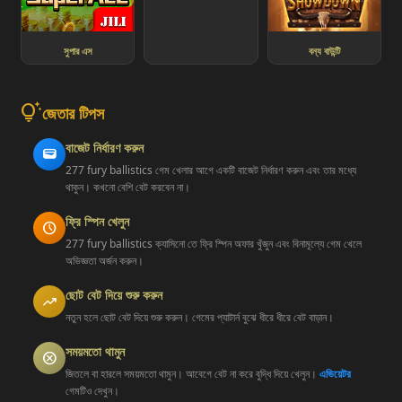
সুপার এস
বন্য বাউন্টি
tips_and_updates
জেতার টিপস
বাজেট নির্ধারণ করুন
wallet
277 fury ballistics গেম খেলার আগে একটি বাজেট নির্ধারণ করুন এবং তার মধ্যে
থাকুন। কখনো বেশি বেট করবেন না।
ফ্রি স্পিন খেলুন
schedule
277 fury ballistics ক্যাসিনো তে ফ্রি স্পিন অফার খুঁজুন এবং বিনামূল্যে গেম খেলে
অভিজ্ঞতা অর্জন করুন।
ছোট বেট দিয়ে শুরু করুন
trending_up
নতুন হলে ছোট বেট দিয়ে শুরু করুন। গেমের প্যাটার্ন বুঝে ধীরে ধীরে বেট বাড়ান।
সময়মতো থামুন
cancel
জিতলে বা হারলে সময়মতো থামুন। আবেগে বেট না করে বুদ্ধি দিয়ে খেলুন।
এভিয়েটর
গেমটিও দেখুন।