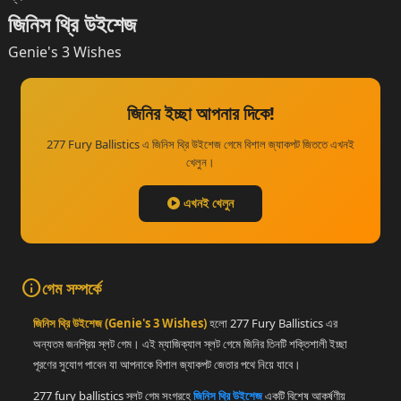
জিনিস থ্রি উইশেজ
Genie's 3 Wishes
জিনির ইচ্ছা আপনার দিকে!
277 Fury Ballistics এ জিনিস থ্রি উইশেজ গেমে বিশাল জ্যাকপট জিততে এখনই
খেলুন।
এখনই খেলুন
info
গেম সম্পর্কে
জিনিস থ্রি উইশেজ (Genie's 3 Wishes)
হলো 277 Fury Ballistics এর
অন্যতম জনপ্রিয় স্লট গেম। এই ম্যাজিক্যাল স্লট গেমে জিনির তিনটি শক্তিশালী ইচ্ছা
পূরণের সুযোগ পাবেন যা আপনাকে বিশাল জ্যাকপট জেতার পথে নিয়ে যাবে।
277 fury ballistics স্লট গেম সংগ্রহে
জিনিস থ্রি উইশেজ
একটি বিশেষ আকর্ষণীয়