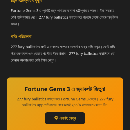
রত্ন মাল্টিপ্লায়ার বুঝুন
Fortune Gems 3 এ প্রতিটি রত্ন পাথরের আলাদা মাল্টিপ্লায়ার আছে। হীরা সবচেয়ে
বেশি মাল্টিপ্লায়ার দেয়। 277 fury ballistics লগইন করে প্রথমে ডেমো মোডে অনুশীলন
করুন।
বাজি পরিচালনা
277 fury ballistics স্লট এ সবসময় আপনার বাজেটের মধ্যে বাজি রাখুন। ছোট বাজি
দিয়ে শুরু করুন এবং জেতার পর ধীরে ধীরে বাড়ান। 277 fury ballistics ক্যাসিনো তে
বোনাস ব্যবহার করে বেশি স্পিন খেলুন।
Fortune Gems 3 এ জ্যাকপট জিতুন!
277 fury ballistics লগইন করে Fortune Gems 3 খেলুন। 277 fury
ballistics app ডাউনলোড করে আজই ২৭৭% ওয়েলকাম বোনাস নিন!
এখনই খেলুন