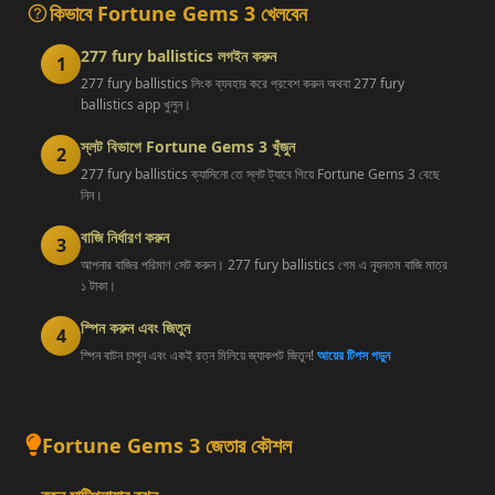
কিভাবে Fortune Gems 3 খেলবেন
277 fury ballistics লগইন করুন
1
277 fury ballistics লিংক ব্যবহার করে প্রবেশ করুন অথবা 277 fury
ballistics app খুলুন।
স্লট বিভাগে Fortune Gems 3 খুঁজুন
2
277 fury ballistics ক্যাসিনো তে স্লট ট্যাবে গিয়ে Fortune Gems 3 বেছে
নিন।
বাজি নির্ধারণ করুন
3
আপনার বাজির পরিমাণ সেট করুন। 277 fury ballistics গেম এ ন্যূনতম বাজি মাত্র
১ টাকা।
স্পিন করুন এবং জিতুন
4
স্পিন বাটন চাপুন এবং একই রত্ন মিলিয়ে জ্যাকপট জিতুন!
আয়ের টিপস পড়ুন
Fortune Gems 3 জেতার কৌশল