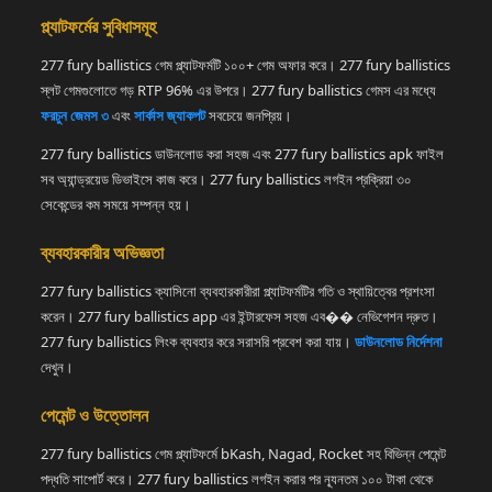
প্ল্যাটফর্মের সুবিধাসমূহ
277 fury ballistics গেম প্ল্যাটফর্মটি ১০০+ গেম অফার করে। 277 fury ballistics
স্লট গেমগুলোতে গড় RTP 96% এর উপরে। 277 fury ballistics গেমস এর মধ্যে
ফরচুন জেমস ৩
এবং
সার্কাস জ্যাকপট
সবচেয়ে জনপ্রিয়।
277 fury ballistics ডাউনলোড করা সহজ এবং 277 fury ballistics apk ফাইল
সব অ্যান্ড্রয়েড ডিভাইসে কাজ করে। 277 fury ballistics লগইন প্রক্রিয়া ৩০
সেকেন্ডের কম সময়ে সম্পন্ন হয়।
ব্যবহারকারীর অভিজ্ঞতা
277 fury ballistics ক্যাসিনো ব্যবহারকারীরা প্ল্যাটফর্মটির গতি ও স্থায়িত্বের প্রশংসা
করেন। 277 fury ballistics app এর ইন্টারফেস সহজ এব�� নেভিগেশন দ্রুত।
277 fury ballistics লিংক ব্যবহার করে সরাসরি প্রবেশ করা যায়।
ডাউনলোড নির্দেশনা
দেখুন।
পেমেন্ট ও উত্তোলন
277 fury ballistics গেম প্ল্যাটফর্মে bKash, Nagad, Rocket সহ বিভিন্ন পেমেন্ট
পদ্ধতি সাপোর্ট করে। 277 fury ballistics লগইন করার পর ন্যূনতম ১০০ টাকা থেকে