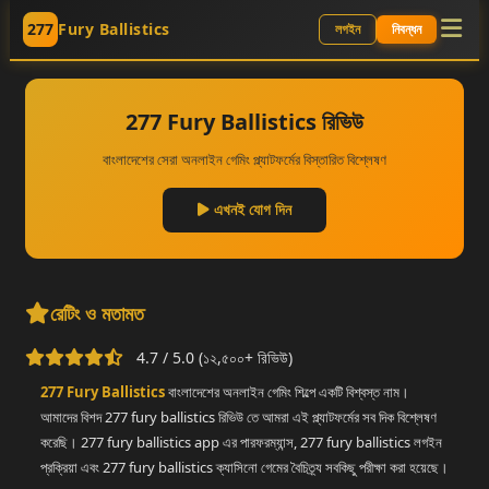
277
Fury Ballistics
লগইন
নিবন্ধন
277 Fury Ballistics রিভিউ
বাংলাদেশের সেরা অনলাইন গেমিং প্ল্যাটফর্মের বিস্তারিত বিশ্লেষণ
এখনই যোগ দিন
রেটিং ও মতামত
4.7 / 5.0 (১২,৫০০+ রিভিউ)
277 Fury Ballistics
বাংলাদেশের অনলাইন গেমিং শিল্পে একটি বিশ্বস্ত নাম।
আমাদের বিশদ 277 fury ballistics রিভিউ তে আমরা এই প্ল্যাটফর্মের সব দিক বিশ্লেষণ
করেছি। 277 fury ballistics app এর পারফরম্যান্স, 277 fury ballistics লগইন
প্রক্রিয়া এবং 277 fury ballistics ক্যাসিনো গেমের বৈচিত্র্য সবকিছু পরীক্ষা করা হয়েছে।