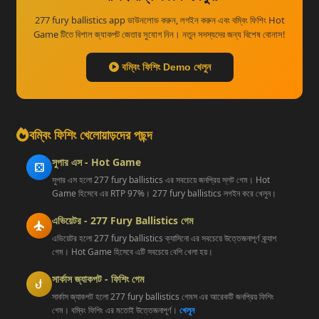
277 fury ballistics app ডাউনলোড করুন, লগইন করুন এবং বম্বিং ফিশিং Hot
Game টিতে বিশাল জ্যাকপট জেতার সুযোগ নিন। নতুন সদস্যদের জন্য বিশেষ বোনাস!
বম্বিং ফিশিং Demo খেলুন
বম্বিং ফিশিং খেলোয়াড়দের পছন্দ
সুপার এস - Hot Game
casino
সুপার এস হলো 277 fury ballistics এর সবচেয়ে জনপ্রিয় স্লট গেম। Hot
Game হিসেবে এর RTP 97%। 277 fury ballistics লগইন করে খেলুন।
এভিয়েটর - 277 Fury Ballistics গেম
flight
এভিয়েটর হলো 277 fury ballistics ক্যাসিনো এর সবচেয়ে উত্তেজনাপূর্ণ ক্র্যাশ
গেম। Hot Game হিসেবে এটি সবচেয়ে বেশি খেলা হয়।
সার্কাস জ্যাকপট - ফিশিং গেম
phishing
সার্কাস জ্যাকপট হলো 277 fury ballistics গেমস এর আরেকটি জনপ্রিয় ফিশিং
গেম। বম্বিং ফিশিং এর মতোই উত্তেজনাপূর্ণ।
খেলুন